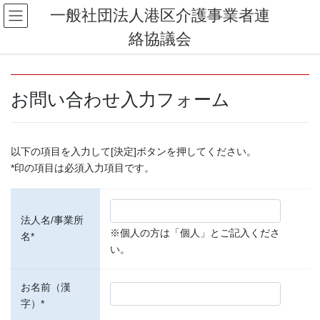
コ
ナ
一般社団法人港区介護事業者連
ン
ビ
絡協議会
テ
ゲ
ン
ー
ツ
シ
へ
ョ
お問い合わせ入力フォーム
ス
ン
キ
に
ッ
移
プ
動
以下の項目を入力して[決定]ボタンを押してください。
*印の項目は必須入力項目です。
法人名/事業所
※個人の方は「個人」とご記入くださ
名*
い。
お名前（漢
字）*