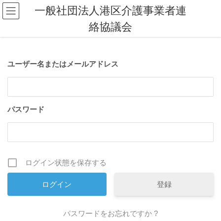
コ
ナ
一般社団法人港区介護事業者連
ン
ビ
絡協議会
テ
ゲ
ン
ー
ツ
シ
へ
ョ
ユーザー名またはメールアドレス
ス
ン
キ
に
ッ
移
プ
動
パスワード
ログイン状態を保存する
登録
パスワードをお忘れですか ?