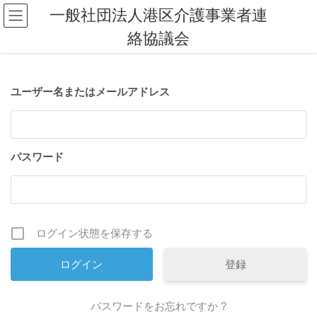
コ
ナ
一般社団法人港区介護事業者連
ン
ビ
絡協議会
テ
ゲ
ン
ー
ツ
シ
へ
ョ
ユーザー名またはメールアドレス
ス
ン
キ
に
ッ
移
プ
動
パスワード
ログイン状態を保存する
登録
パスワードをお忘れですか ?