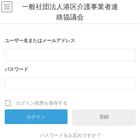
コ
ナ
一般社団法人港区介護事業者連
ン
ビ
絡協議会
テ
ゲ
ン
ー
ツ
シ
へ
ョ
ユーザー名またはメールアドレス
ス
ン
キ
に
ッ
移
プ
動
パスワード
ログイン状態を保存する
登録
パスワードをお忘れですか ?