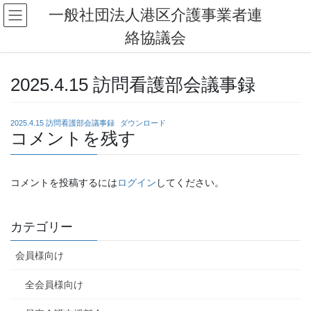
コ
ナ
一般社団法人港区介護事業者連
ン
ビ
絡協議会
テ
ゲ
ン
ー
ツ
シ
へ
ョ
2025.4.15 訪問看護部会議事録
ス
ン
キ
に
ッ
移
2025.4.15 訪問看護部会議事録
ダウンロード
コメントを残す
プ
動
コメントを投稿するには
ログイン
してください。
カテゴリー
会員様向け
全会員様向け