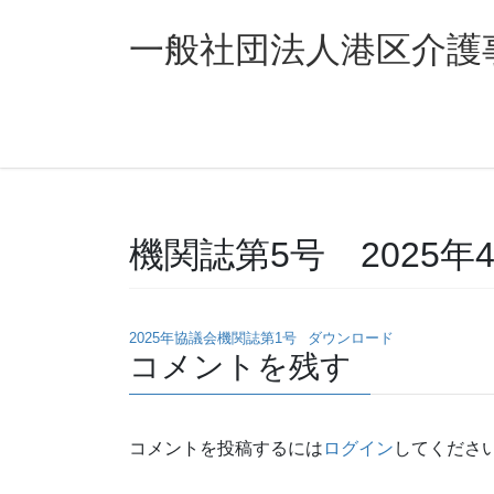
コ
ナ
ン
ビ
一般社団法人港区介護
テ
ゲ
ン
ー
ツ
シ
へ
ョ
ス
ン
キ
に
ッ
移
機関誌第5号 2025年
プ
動
2025年協議会機関誌第1号
ダウンロード
コメントを残す
コメントを投稿するには
ログイン
してくださ